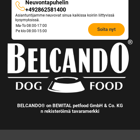
Neuvontapuhelin
r
Neuvontapuhelin
+492862581400
i
Asiantuntijamme neuvovat sinua kaikissa koiriin liittyvissä
a
kysymyksissä.
n
Opening
Ma-To
08:00-17:00
t
Soita nyt
Pe klo
08:00-15:00
hours
s
.
Feeding
Advice:
BELCANDO® on BEWITAL petfood GmbH & Co. KG
n rekisteröimä tavaramerkki