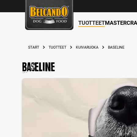
TUOTTEET
MASTERCRA
search
Skip to main navigation
START
TUOTTEET
KUIVARUOKA
BASELINE
Baseline