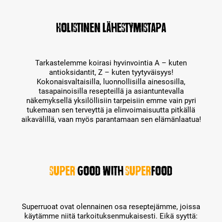
Holistinen lähestymistapa
Tarkastelemme koirasi hyvinvointia A – kuten
antioksidantit, Z – kuten tyytyväisyys!
Kokonaisvaltaisilla, luonnollisilla ainesosilla,
tasapainoisilla resepteillä ja asiantuntevalla
näkemyksellä yksilöllisiin tarpeisiin emme vain pyri
tukemaan sen terveyttä ja elinvoimaisuutta pitkällä
aikavälillä, vaan myös parantamaan sen elämänlaatua!
Super
good with
Super
food
Superruoat ovat olennainen osa reseptejämme, joissa
käytämme niitä tarkoituksenmukaisesti. Eikä syyttä: