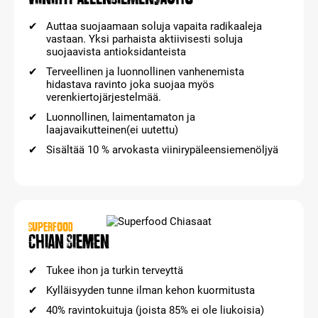
Auttaa suojaamaan soluja vapaita radikaaleja
vastaan. Yksi parhaista aktiivisesti soluja
suojaavista antioksidanteista
Terveellinen ja luonnollinen vanhenemista
hidastava ravinto joka suojaa myös
verenkiertojärjestelmää.
Luonnollinen, laimentamaton ja
laajavaikutteinen(ei uutettu)
Sisältää 10 % arvokasta viinirypäleensiemenöljyä
SUPERFOOD
Chian siemen
Tukee ihon ja turkin terveyttä
Kylläisyyden tunne ilman kehon kuormitusta
40% ravintokuituja (joista 85% ei ole liukoisia)