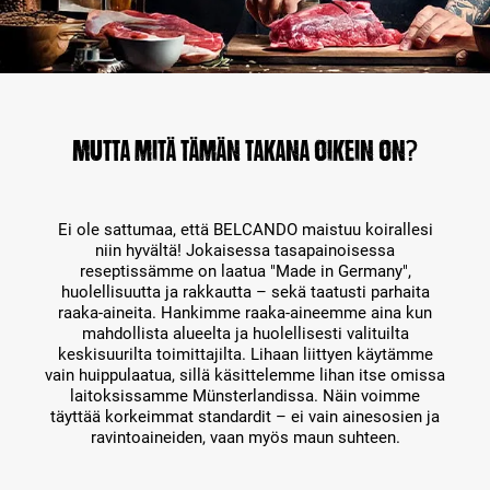
Mutta mitä tämän takana oikein on?
Ei ole sattumaa, että BELCANDO maistuu koirallesi
niin hyvältä! Jokaisessa tasapainoisessa
reseptissämme on laatua "Made in Germany",
huolellisuutta ja rakkautta – sekä taatusti parhaita
raaka-aineita. Hankimme raaka-aineemme aina kun
mahdollista alueelta ja huolellisesti valituilta
keskisuurilta toimittajilta. Lihaan liittyen käytämme
vain huippulaatua, sillä käsittelemme lihan itse omissa
laitoksissamme Münsterlandissa. Näin voimme
täyttää korkeimmat standardit – ei vain ainesosien ja
ravintoaineiden, vaan myös maun suhteen.