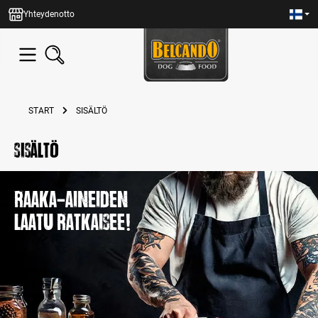
in content
Yhteydenotto
START
SISÄLTÖ
Sisältö
Raaka-aineiden
laatu ratkaisee!