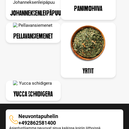
Panimohiiva
Johanneksenleipäpuu
Pellavansiemenet
Yrtit
Yucca schidigera
Neuvontapuhelin
Neuvontapuhelin
+492862581400
Asiantuntijamme neuvovat sinua kaikissa koiriin liittyvissä