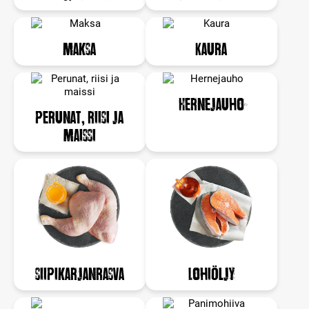
Maksa
Kaura
Hernejauho
Perunat, riisi ja
maissi
Siipikarjanrasva
Lohiöljy