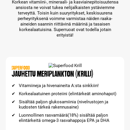
Korkean vitamiini-, mineraali- ja kasviainepitoisuutensa
ansiosta ne voivat tukea nelijalkaisten ystäviemme
terveyttä. Toisin kuin suuryritykset, keskisuurena
perheyrityksenä voimme varmistaa näiden raaka-
aineiden saannin riittävinä määrinä ja tasaisen
korkealaatuisina. Superruoat ovat todella jotain
erityistä!
SUPERFOOD
Jauhettu meriplankton (krilli)
Vitamiineja ja hivenaineita A:sta sinkkiin!
Korkealaatuinen proteiini (elintärkeät aminohapot)
Sisältää paljon glukosamiinia (nivelrustojen ja
kudosten tärkeä rakennusaine)
Luonnollinen rasvamäärä(18%) sisältää paljon
elintärkeitä omega-3 rasvahappoja EPA ja DHA