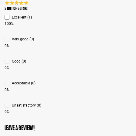
Average rating 5 of 5 Stars
5 out of 5 stars
Excellent (1)
100%
Very good (0)
0%
Good (0)
0%
Acceptable (0)
0%
Unsatisfactory (0)
0%
Leave a review!