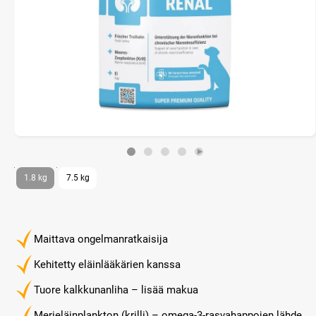
1.8 kg
7.5 kg
Maittava ongelmanratkaisija
Kehitetty eläinlääkärien kanssa
Tuore kalkkunanliha – lisää makua
Merieläinplankton (krilli) – omega-3-rasvahappojen lähde