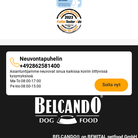
Neuvontapuhelin
Neuvontapuhelin
+492862581400
Asiantuntijamme neuvovat sinua kaikissa koiriin liittyvissä
kysymyksissä.
Opening
Ma-To
08:00-17:00
Soita nyt
Pe klo
08:00-15:00
hours
Feeding
Advice:
BELCANDO® on BEWITAL petfood GmbH