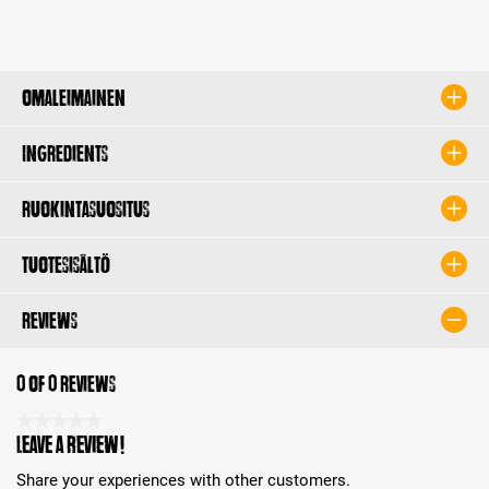
Omaleimainen
Ingredients
Ruokintasuositus
Tuotesisältö
Reviews
0 of 0 reviews
Average rating 0 of 5 Stars
Leave a review!
Share your experiences with other customers.