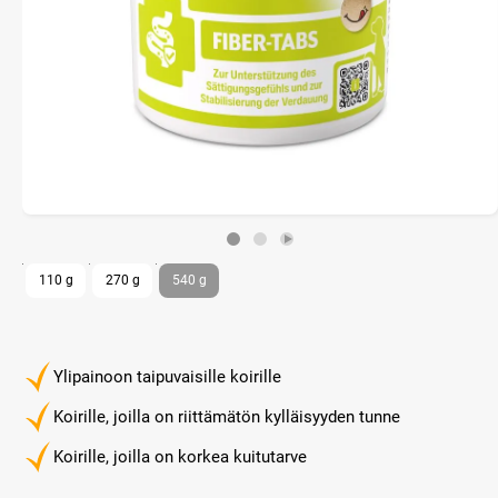
110 g
270 g
540 g
Ylipainoon taipuvaisille koirille
Koirille, joilla on riittämätön kylläisyyden tunne
Koirille, joilla on korkea kuitutarve