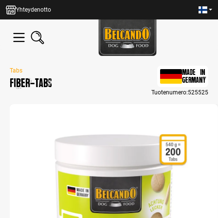
in content
Yhteydenotto
Tabs
MADE IN
FIBER-Tabs
GERMANY
Tuotenumero:
525525
Skip image gallery