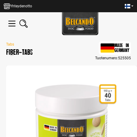
in content
Yhteydenotto
Tabs
MADE IN
FIBER-Tabs
GERMANY
Tuotenumero:
525505
Skip image gallery