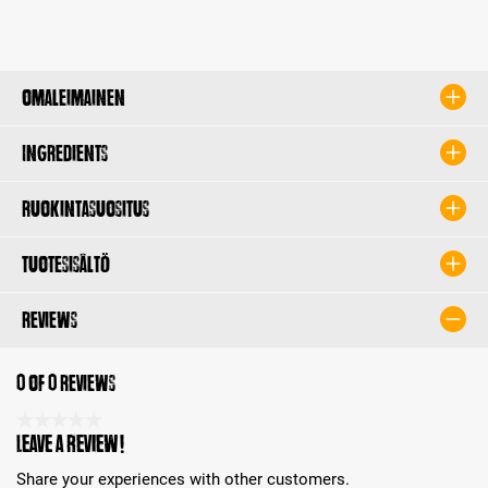
Omaleimainen
Ingredients
Ruokintasuositus
Tuotesisältö
Reviews
0 of 0 reviews
Average rating 0 of 5 Stars
Leave a review!
Share your experiences with other customers.