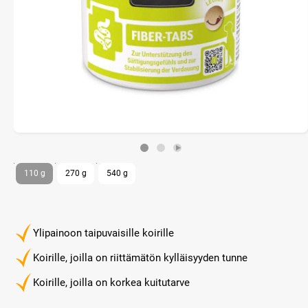
110 g
270 g
540 g
Ylipainoon taipuvaisille koirille
Koirille, joilla on riittämätön kylläisyyden tunne
Koirille, joilla on korkea kuitutarve