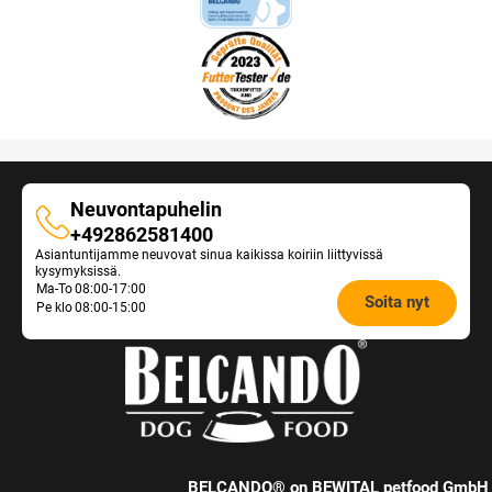
Neuvontapuhelin
Neuvontapuhelin
+492862581400
Asiantuntijamme neuvovat sinua kaikissa koiriin liittyvissä
kysymyksissä.
Opening
Ma-To
08:00-17:00
Soita nyt
Pe klo
08:00-15:00
hours
Feeding
Advice:
BELCANDO® on BEWITAL petfood GmbH