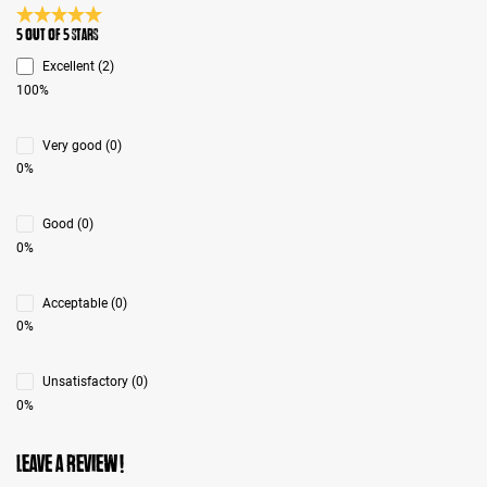
Average rating 5 of 5 Stars
5 out of 5 stars
Excellent (2)
100%
Very good (0)
0%
Good (0)
0%
Acceptable (0)
0%
Unsatisfactory (0)
0%
Leave a review!