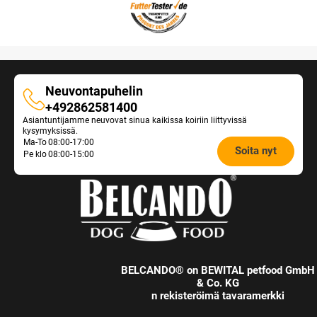
Neuvontapuhelin
Neuvontapuhelin
+492862581400
Asiantuntijamme neuvovat sinua kaikissa koiriin liittyvissä
kysymyksissä.
Opening
Ma-To
08:00-17:00
Soita nyt
Pe klo
08:00-15:00
hours
Feeding
Advice:
BELCANDO® on BEWITAL petfood GmbH
& Co. KG
n rekisteröimä tavaramerkki