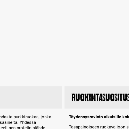
Ruokintasuositu
hdasta purkkiruokaa, jonka
Täydennysravinto aikuisille koir
lisäaineita. Yhdessä
Tasapainoiseen ruokavalioon 
eellinen proteiininlähde