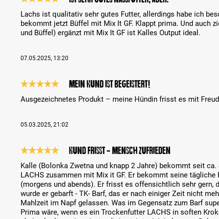
Review with rating of 5 out of 5 stars
Lachs ist qualitativ sehr gutes Futter, allerdings habe ich be
bekommt jetzt Büffel mit Mix It GF. Klappt prima. Und auch z
und Büffel) ergänzt mit Mix It GF ist Kalles Output ideal.
07.05.2025, 13:20
Mein Hund ist begeistert!
Review with rating of 5 out of 5 stars
Ausgezeichnetes Produkt – meine Hündin frisst es mit Freud
05.03.2025, 21:02
Hund frisst - Mensch zufrieden
Review with rating of 5 out of 5 stars
Kalle (Bolonka Zwetna und knapp 2 Jahre) bekommt seit ca
LACHS zusammen mit Mix it GF. Er bekommt seine tägliche Ra
(morgens und abends). Er frisst es offensichtlich sehr gern, 
wurde er gebarft - TK- Barf, das er nach einiger Zeit nicht me
Mahlzeit im Napf gelassen. Was im Gegensatz zum Barf super
Prima wäre, wenn es ein Trockenfutter LACHS in soften Kroke