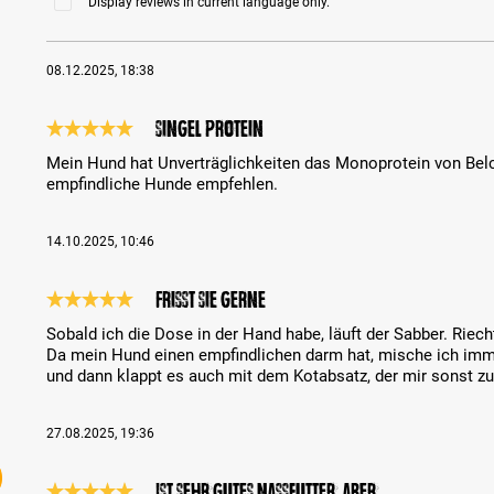
Display reviews in current language only.
08.12.2025, 18:38
Singel Protein
Review with rating of 5 out of 5 stars
Mein Hund hat Unverträglichkeiten das Monoprotein von Belca
empfindliche Hunde empfehlen.
14.10.2025, 10:46
Frisst sie gerne
Review with rating of 5 out of 5 stars
Sobald ich die Dose in der Hand habe, läuft der Sabber. Riec
Da mein Hund einen empfindlichen darm hat, mische ich imme
und dann klappt es auch mit dem Kotabsatz, der mir sonst zu
27.08.2025, 19:36
Ist sehr gutes Nassfutter, aber….