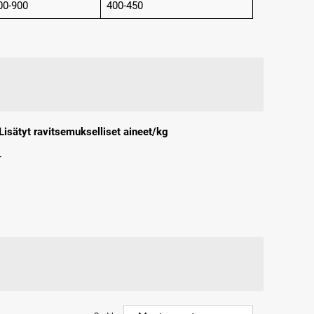
00-900
400-450
Lisätyt ravitsemukselliset aineet/kg
-