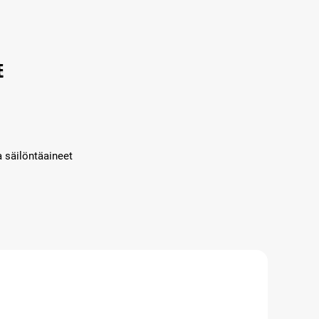
e
a säilöntäaineet