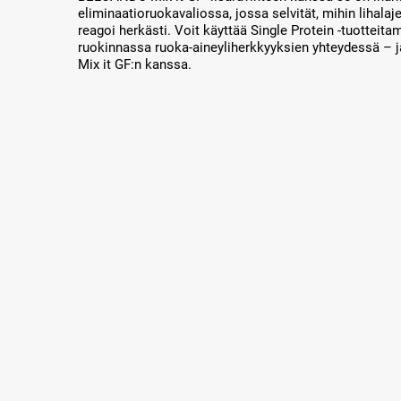
eliminaatioruokavaliossa, jossa selvität, mihin lihalaj
reagoi herkästi. Voit käyttää Single Protein -tuottei
ruokinnassa ruoka-aineyliherkkyyksien yhteydessä –
Mix it GF:n kanssa.