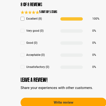
8 of 8 reviews
5 out of 5 stars
Average rating 5 of 5 Stars
Excellent (8)
100%
Very good (0)
0%
Good (0)
0%
Acceptable (0)
0%
Unsatisfactory (0)
0%
Leave a review!
Share your experiences with other customers.
Write review