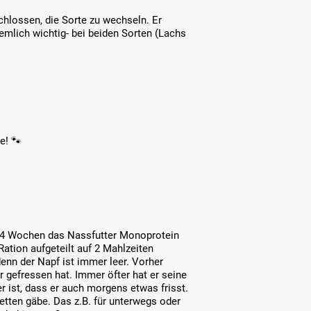
schlossen, die Sorte zu wechseln. Er
iemlich wichtig- bei beiden Sorten (Lachs
e! 🐾
. 4 Wochen das Nassfutter Monoprotein
tion aufgeteilt auf 2 Mahlzeiten
denn der Napf ist immer leer. Vorher
hr gefressen hat. Immer öfter hat er seine
 ist, dass er auch morgens etwas frisst.
tten gäbe. Das z.B. für unterwegs oder