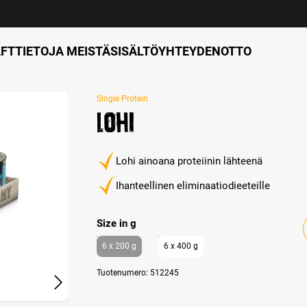
FT
TIETOJA MEISTÄ
SISÄLTÖ
YHTEYDENOTTO
Single Protein
Lohi
Lohi ainoana proteiinin lähteenä
Ihanteellinen eliminaatiodieeteille
Select
Size in g
6 x 200 g
6 x 400 g
Tuotenumero:
512245