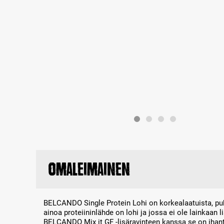
Omaleimainen
BELCANDO Single Protein Lohi on korkealaatuista, pu
ainoa proteiininlähde on lohi ja jossa ei ole lainkaan 
BELCANDO Mix it GF -lisäravinteen kanssa se on ihant