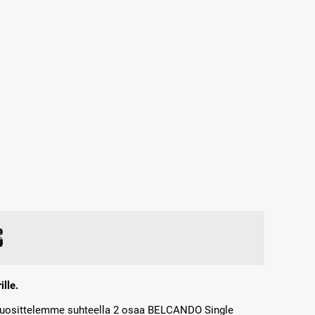
s
ille.
suosittelemme suhteella 2 osaa BELCANDO Single