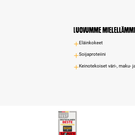
Luovumme mielellämm
Eläinkokeet
Soijaproteiini
Keinotekoiset väri-, maku- j