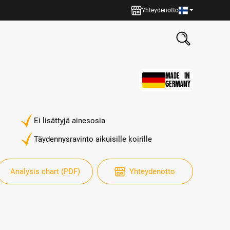
Yhteydenotto
MADE IN
GERMANY
Ei lisättyjä ainesosia
Täydennysravinto aikuisille koirille
Analysis chart (PDF)
Yhteydenotto