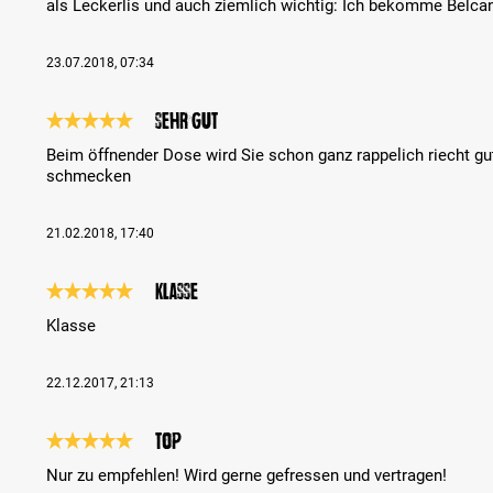
als Leckerlis und auch ziemlich wichtig: Ich bekomme Belcan
23.07.2018, 07:34
sehr gut
Review with rating of 5 out of 5 stars
Beim öffnender Dose wird Sie schon ganz rappelich riecht gu
schmecken
21.02.2018, 17:40
Klasse
Review with rating of 5 out of 5 stars
Klasse
22.12.2017, 21:13
top
Review with rating of 5 out of 5 stars
Nur zu empfehlen! Wird gerne gefressen und vertragen!