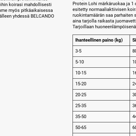
Protein Lohi märkäruokaa ja 1
eihin koirasi mahdollisesti
esitetty normaaliaktiivisen ko
tamme myös pitkäaikaisessa
ruokintamäärän saa parhaiten se
 jälleen yhdessä BELCANDO
aina tarjolla raikasta juomavet
Tarjoillaan huoneenlämpöisenä
Ihanteellinen paino (kg)
S
3-5
8
5-10
1
10-15
1
15-20
2
20-25
3
25-35
3
35-50
4
50-65
6