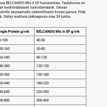
 osa BELCANDO Mix it GF kuivaruokaa. Taulukossa on
iran keskimääräiset ruokintamäärät. Oikean
lville seuraamalla säännöllisesti koiran painoa. Pidä
tä. Säilyy avattuna jääkaapissa max.24 tuntia.
.
ingle Protein g/vrk
BELCANDO Mix it GF g/vrk
0-100
40-50
00-160
50-80
60-240
80-120
40-300
120-150
00-360
150-180
60-440
180-220
40-600
220-300
00-800
300-400