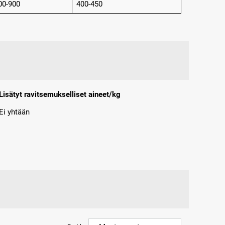
00-900
400-450
Lisätyt ravitsemukselliset aineet/kg
Ei yhtään