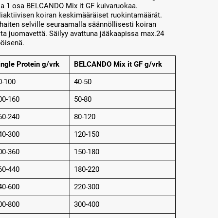
a 1 osa BELCANDO Mix it GF kuivaruokaa.
iaktiivisen koiran keskimääräiset ruokintamäärät.
aiten selville seuraamalla säännöllisesti koiran
asta juomavettä. Säilyy avattuna jääkaapissa max.24
pöisenä.
ingle Protein g/vrk
BELCANDO Mix it GF g/vrk
0-100
40-50
00-160
50-80
60-240
80-120
40-300
120-150
00-360
150-180
60-440
180-220
40-600
220-300
00-800
300-400