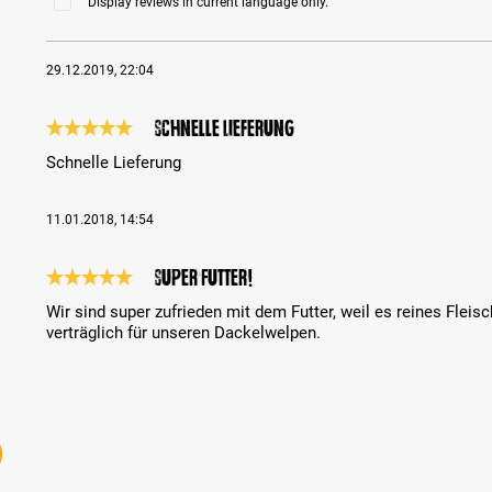
Display reviews in current language only.
29.12.2019, 22:04
Schnelle Lieferung
Review with rating of 5 out of 5 stars
Schnelle Lieferung
11.01.2018, 14:54
Super Futter!
Review with rating of 5 out of 5 stars
Wir sind super zufrieden mit dem Futter, weil es reines Flei
verträglich für unseren Dackelwelpen.