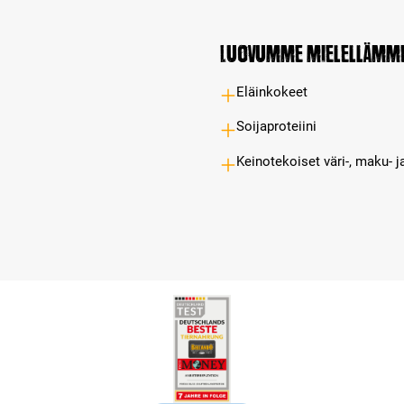
Luovumme mielellämm
Eläinkokeet
Soijaproteiini
Keinotekoiset väri-, maku- j