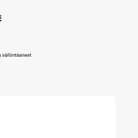
e
a säilöntäaineet