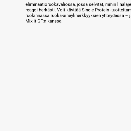
eliminaatioruokavaliossa, jossa selvität, mihin lihalaj
reagoi herkästi. Voit käyttää Single Protein -tuottei
ruokinnassa ruoka-aineyliherkkyyksien yhteydessä –
Mix it GF:n kanssa.