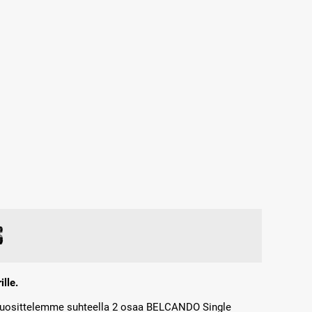
s
ille.
suosittelemme suhteella 2 osaa BELCANDO Single