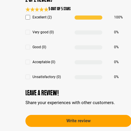
5 out of 5 stars
Average rating 5 of 5 Stars
Excellent (2)
100%
Very good (0)
0%
Good (0)
0%
Acceptable (0)
0%
Unsatisfactory (0)
0%
Leave a review!
Share your experiences with other customers.
Write review