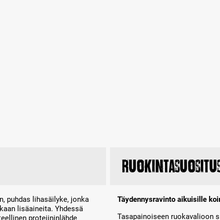
Ruokintasuositu
 puhdas lihasäilyke, jonka
Täydennysravinto aikuisille koir
nkaan lisäaineita. Yhdessä
Tasapainoiseen ruokavalioon 
eellinen proteiininlähde