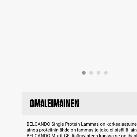
Omaleimainen
BELCANDO Single Protein Lammas on korkealaatuinen,
ainoa proteiininlähde on lammas ja joka ei sisällä lai
BELCANDO Mix it GF -lisäravinteen kanssa se on ihant