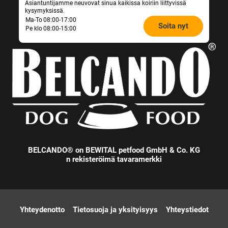
Asiantuntijamme neuvovat sinua kaikissa koiriin liittyvissä
kysymyksissä.
Opening
Ma-To
08:00-17:00
Soita nyt
Pe klo
08:00-15:00
hours
Feeding
Advice:
BELCANDO® on BEWITAL petfood GmbH & Co. KG
n rekisteröimä tavaramerkki
Yhteydenotto
Tietosuoja ja yksityisyys
Yhteystiedot