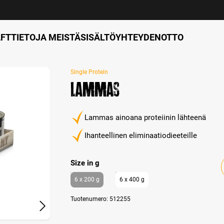
FT
TIETOJA MEISTÄ
SISÄLTÖ
YHTEYDENOTTO
Single Protein
Lammas
Lammas ainoana proteiinin lähteenä
Ihanteellinen eliminaatiodieeteille
Select
Size in g
6 x 200 g
6 x 400 g
Tuotenumero:
512255