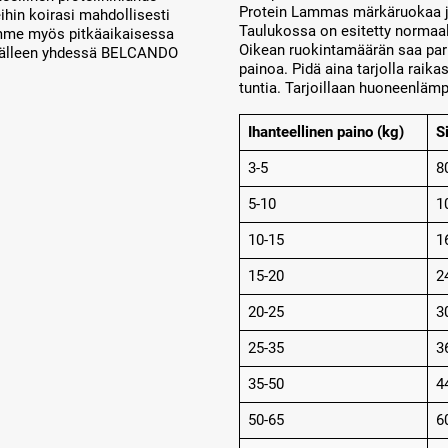
Protein Lammas märkäruokaa j
eihin koirasi mahdollisesti
Taulukossa on esitetty normaal
tamme myös pitkäaikaisessa
Oikean ruokintamäärän saa parh
 jälleen yhdessä BELCANDO
painoa. Pidä aina tarjolla raik
tuntia. Tarjoillaan huoneenläm
Ihanteellinen paino (kg)
S
3-5
8
5-10
1
10-15
1
15-20
2
20-25
3
25-35
3
35-50
4
50-65
6