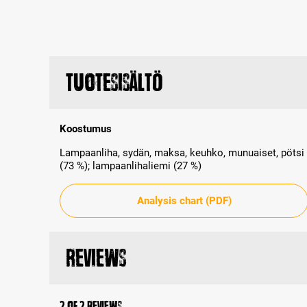
Tuotesisältö
Koostumus
Lampaanliha, sydän, maksa, keuhko, munuaiset, pötsi
(73 %); lampaanlihaliemi (27 %)
Analysis chart (PDF)
Reviews
2 of 2 reviews