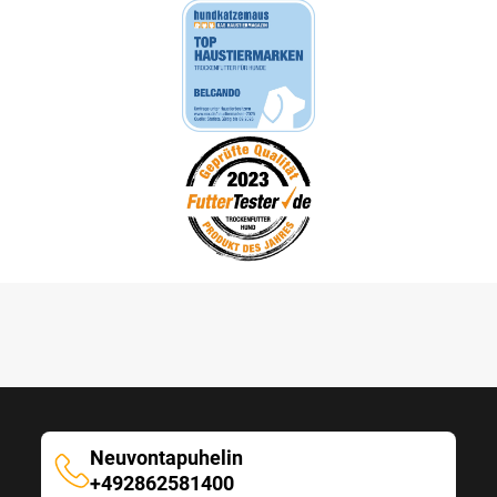
Neuvontapuhelin
Neuvontapuhelin
+492862581400