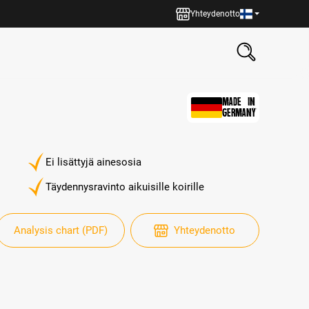
Yhteydenotto
MADE IN
GERMANY
Ei lisättyjä ainesosia
Täydennysravinto aikuisille koirille
Analysis chart (PDF)
Yhteydenotto