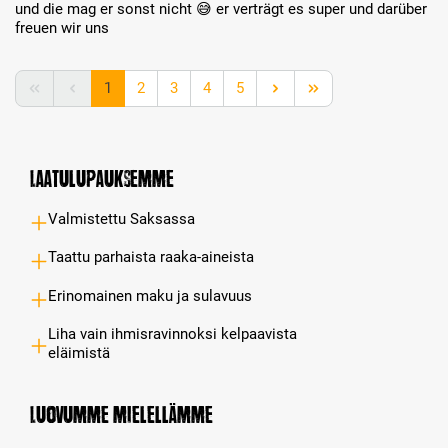
und die mag er sonst nicht 😅 er verträgt es super und darüber
freuen wir uns
Page
Page
Page
Page
Page
1
2
3
4
5
Laatulupauksemme
Valmistettu Saksassa
Taattu parhaista raaka-aineista
Erinomainen maku ja sulavuus
Liha vain ihmisravinnoksi kelpaavista
eläimistä
Luovumme mielellämme