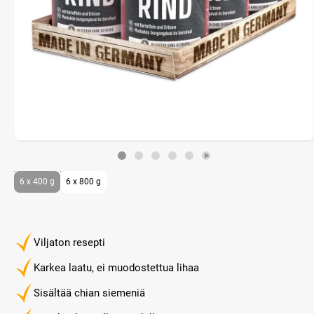
6 x 400 g
6 x 800 g
Viljaton resepti
Karkea laatu, ei muodostettua lihaa
Sisältää chian siemeniä