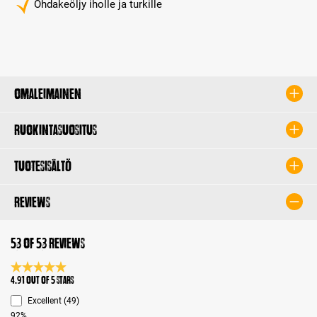
Ohdakeöljy iholle ja turkille
Omaleimainen
Ruokintasuositus
Tuotesisältö
Reviews
53 of 53 reviews
Average rating 4.9 of 5 Stars
4.91 out of 5 stars
Excellent (49)
92%