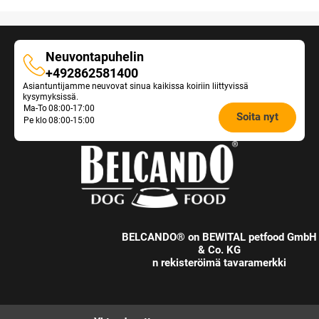
Neuvontapuhelin
Neuvontapuhelin
+492862581400
Asiantuntijamme neuvovat sinua kaikissa koiriin liittyvissä
kysymyksissä.
Opening
Ma-To
08:00-17:00
Soita nyt
Pe klo
08:00-15:00
hours
Feeding
Advice:
BELCANDO® on BEWITAL petfood GmbH
& Co. KG
n rekisteröimä tavaramerkki