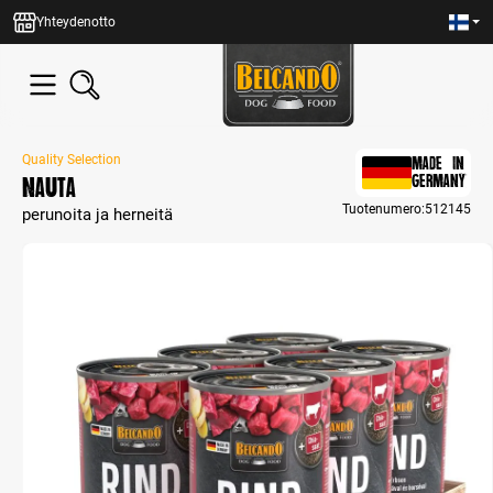
in content
Yhteydenotto
Quality Selection
MADE IN
Nauta
GERMANY
Tuotenumero:
512145
perunoita ja herneitä
Skip image gallery