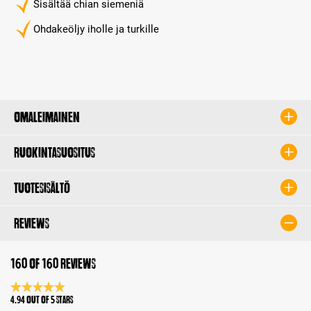
Sisältää chian siemeniä
Ohdakeöljy iholle ja turkille
Omaleimainen
Ruokintasuositus
Tuotesisältö
Reviews
160 of 160 reviews
Average rating 4.9 of 5 Stars
4.94 out of 5 stars