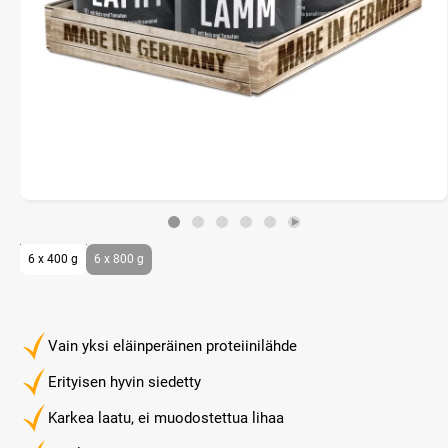
6 x 400 g
6 x 800 g
Vain yksi eläinperäinen proteiinilähde
Erityisen hyvin siedetty
Karkea laatu, ei muodostettua lihaa