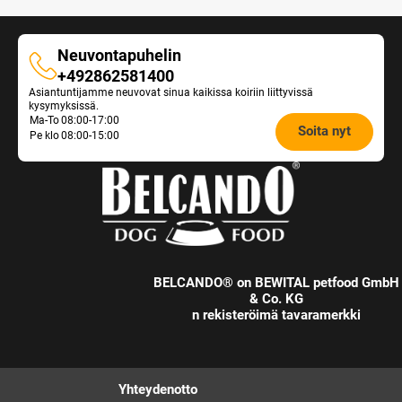
Neuvontapuhelin
Neuvontapuhelin
+492862581400
Asiantuntijamme neuvovat sinua kaikissa koiriin liittyvissä
kysymyksissä.
Opening
Ma-To
08:00-17:00
Soita nyt
Pe klo
08:00-15:00
hours
Feeding
Advice:
BELCANDO® on BEWITAL petfood GmbH
& Co. KG
n rekisteröimä tavaramerkki
Yhteydenotto