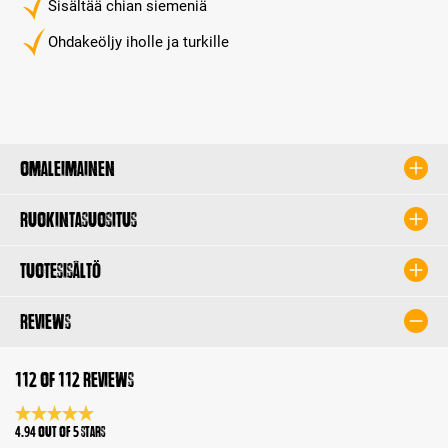
Sisältää chian siemeniä
Ohdakeöljy iholle ja turkille
Omaleimainen
Ruokintasuositus
Tuotesisältö
Reviews
112 of 112 reviews
Average rating 4.9 of 5 Stars
4.94 out of 5 stars