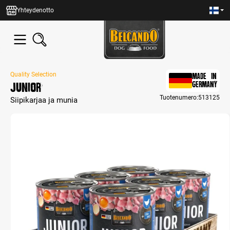
in content
Yhteydenotto
Quality Selection
MADE IN
Junior
GERMANY
Tuotenumero:
513125
Siipikarjaa ja munia
Skip image gallery