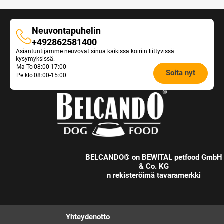
Neuvontapuhelin
Neuvontapuhelin
+492862581400
Asiantuntijamme neuvovat sinua kaikissa koiriin liittyvissä
kysymyksissä.
Opening
Ma-To
08:00-17:00
Soita nyt
Pe klo
08:00-15:00
hours
Feeding
Advice:
BELCANDO® on BEWITAL petfood GmbH
& Co. KG
n rekisteröimä tavaramerkki
Yhteydenotto