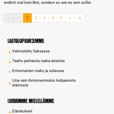
endlich mal kein Brei, sondern so wie es sein sollte.
Page
Page
Page
Page
Page
1
2
3
4
5
Laatulupauksemme
Valmistettu Saksassa
Taattu parhaista raaka-aineista
Erinomainen maku ja sulavuus
Liha vain ihmisravinnoksi kelpaavista
eläimistä
Luovumme mielellämme
Eläinkokeet