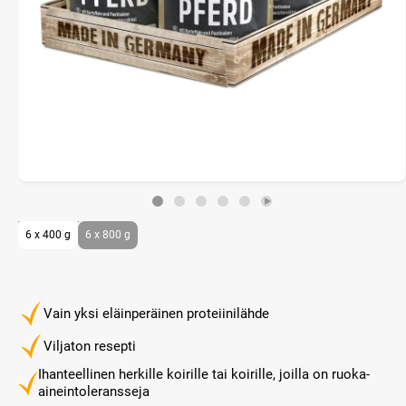
6 x 400 g
6 x 800 g
Vain yksi eläinperäinen proteiinilähde
Viljaton resepti
Ihanteellinen herkille koirille tai koirille, joilla on ruoka-
aineintoleransseja