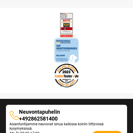
Neuvontapuhelin
Neuvontapuhelin
+492862581400
Asiantuntijamme neuvovat sinua kaikissa koiriin liittyvissä
kysymyksissä.