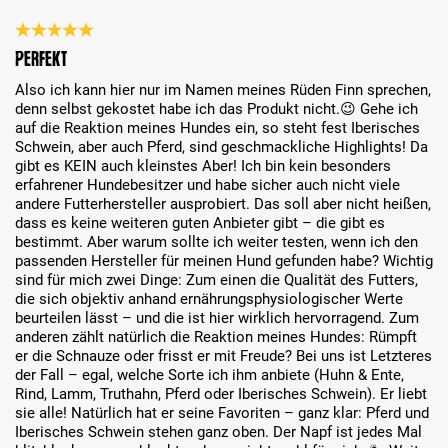
Review with rating of 5 out of 5 stars
Perfekt
Also ich kann hier nur im Namen meines Rüden Finn sprechen,
denn selbst gekostet habe ich das Produkt nicht.😉 Gehe ich
auf die Reaktion meines Hundes ein, so steht fest Iberisches
Schwein, aber auch Pferd, sind geschmackliche Highlights! Da
gibt es KEIN auch kleinstes Aber! Ich bin kein besonders
erfahrener Hundebesitzer und habe sicher auch nicht viele
andere Futterhersteller ausprobiert. Das soll aber nicht heißen,
dass es keine weiteren guten Anbieter gibt – die gibt es
bestimmt. Aber warum sollte ich weiter testen, wenn ich den
passenden Hersteller für meinen Hund gefunden habe? Wichtig
sind für mich zwei Dinge: Zum einen die Qualität des Futters,
die sich objektiv anhand ernährungsphysiologischer Werte
beurteilen lässt – und die ist hier wirklich hervorragend. Zum
anderen zählt natürlich die Reaktion meines Hundes: Rümpft
er die Schnauze oder frisst er mit Freude? Bei uns ist Letzteres
der Fall – egal, welche Sorte ich ihm anbiete (Huhn & Ente,
Rind, Lamm, Truthahn, Pferd oder Iberisches Schwein). Er liebt
sie alle! Natürlich hat er seine Favoriten – ganz klar: Pferd und
Iberisches Schwein stehen ganz oben. Der Napf ist jedes Mal