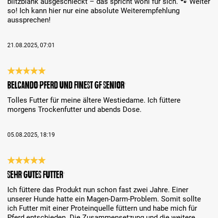
blitzblank ausgeschleckt – das spricht wohl für sich. 🐾 Weiter
so! Ich kann hier nur eine absolute Weiterempfehlung
aussprechen!
21.08.2025, 07:01
Review with rating of 5 out of 5 stars
Belcando Pferd und Finest GF Senior
Tolles Futter für meine ältere Westiedame. Ich füttere
morgens Trockenfutter und abends Dose.
05.08.2025, 18:19
Review with rating of 5 out of 5 stars
Sehr gutes Futter
Ich füttere das Produkt nun schon fast zwei Jahre. Einer
unserer Hunde hatte ein Magen-Darm-Problem. Somit sollte
ich Futter mit einer Proteinquelle füttern und habe mich für
Pferd entschieden. Die Zusammensetzung und die weitere