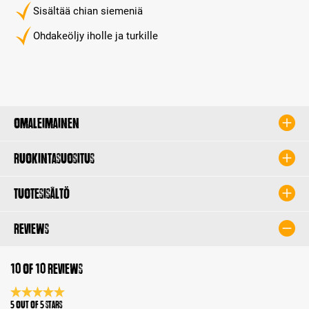
Sisältää chian siemeniä
Ohdakeöljy iholle ja turkille
Omaleimainen
Ruokintasuositus
Tuotesisältö
Reviews
10 of 10 reviews
Average rating 5 of 5 Stars
5 out of 5 stars