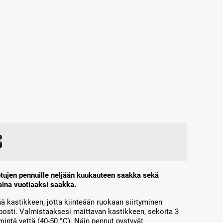
s
rotujen pennuille neljään kuukauteen saakka sekä
e aina vuotiaaksi saakka.
kastikkeen, jotta kiinteään ruokaan siirtyminen
osti. Valmistaaksesi maittavan kastikkeen, sekoita 3
ntä vettä (40-50 °C). Näin pennut pystyvät