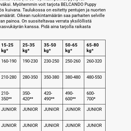
yväksi. Myöhemmin voit tarjota BELCANDO Puppy
s kuivana. Taulukossa on esitetty pentujen ja nuorten
amäärät. Oikean ruokintamäärän saa parhaiten selville
an painoa. On suositeltavaa verrata yksilöllistä
 kasvukäyrän kanssa. Pidä aina tarjolla raikasta
15-25
25-35
35-50
50-65
65-80
kg*
kg*
kg*
kg*
kg*
160-190
190-230
230-250
250-260
260-320
210-280
280-350
350-380
380-480
480-550
210-
350-
420-
490-
600-
350**
420**
490**
600**
700*
JUNIOR
JUNIOR
JUNIOR
JUNIOR
JUNIOR
JUNIOR
JUNIOR
JUNIOR
JUNIOR
JUNIOR