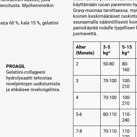
käyttämään ruoan paremmin h
vieroitusta. Myöhemminkin
Gravy-muonaa tarvittaessa. myö
koirien keskimääräiset ruokint
seuraamalla säännöllisesti koir
arja 60 %, kala 15 %, gelatiini
painokäyrää rodulle tyypillisen
juomavettä.
Alter
3-5
5-15
(Monate)
kg*
kg*
2
50-80
80-
PROAGIL
160
Gelatiini-collageeni
hydrolysaatti tehostaa
3
70-100
100-
nivelpintojen uudistumista
210
ja ehkäisee nivelongelmia.
4
70-100
100-
210
5-6
80-110
110-
240
7-8
70-110
110-