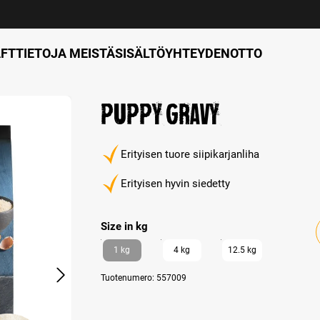
FT
TIETOJA MEISTÄ
SISÄLTÖ
YHTEYDENOTTO
Puppy Gravy
Erityisen tuore siipikarjanliha
Erityisen hyvin siedetty
Select
Size in kg
1 kg
4 kg
12.5 kg
Tuotenumero:
557009