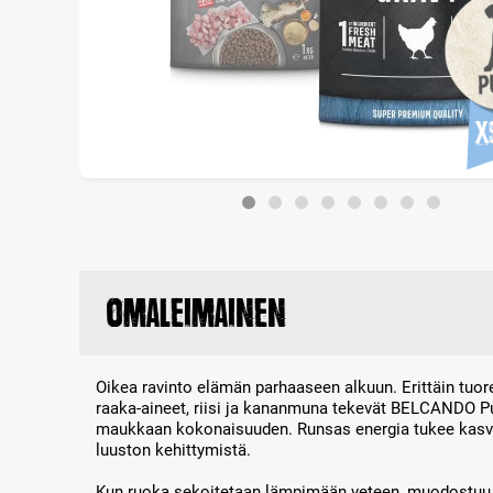
Omaleimainen
Oikea ravinto elämän parhaaseen alkuun. Erittäin tuore 
raaka-aineet, riisi ja kananmuna tekevät BELCANDO Pu
maukkaan kokonaisuuden. Runsas energia tukee kasvua
luuston kehittymistä.
Kun ruoka sekoitetaan lämpimään veteen, muodostuu h