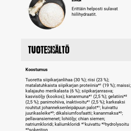
Erittäin helposti sulavat
hiilihydraatit.
Tuotesisältö
Koostumus
Tuoretta siipikarjanlihaa (30 %); riisi (23 %);
matalatuhkaista siipikarjan proteiinia*¹ (19 %); maissi;
kalajauho merikalasta (6 %); siipikarjanrasva;
kasvisöljy (kookos); kananmuna*¹ (2,5 %); gelatiini*²
(2,5 %); panimohiiva, inaktivoitu*¹ (2,5 %); karkeaksi
rouhitut johanneksenleipäpuun palot*¹; kuivattu
juurikasleike*³; dikalsiumfosfaatti; kananmaksa*²;
pellavansiemenet; lohiöljy; chian siemen;
natriumkloridi; kaliumkloridi *¹kuivattu *²hydrolysoitu
*³sokeriton