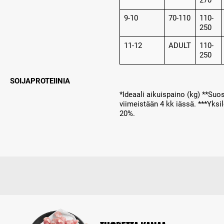
270
9-10
70-110
110-
250
11-12
ADULT
110-
250
SOIJAPROTEIINIA
*Ideaali aikuispaino (kg) **Su
viimeistään 4 kk iässä. ***Yksi
20%.