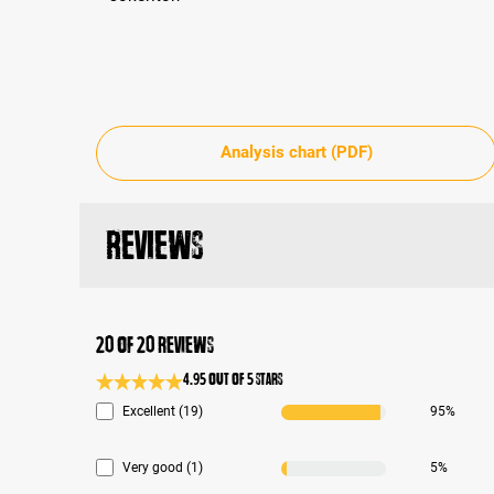
Analysis chart (PDF)
Reviews
20 of 20 reviews
4.95 out of 5 stars
Average rating 4.9 of 5 Stars
Excellent (19)
95%
Very good (1)
5%