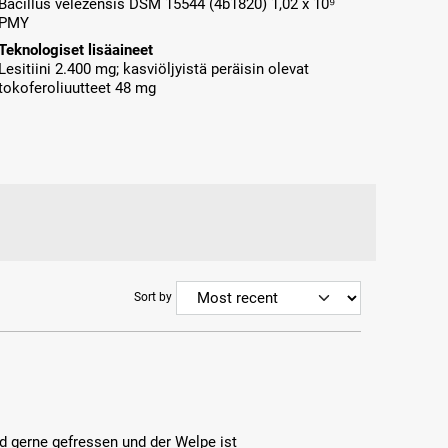
Bacillus velezensis DSM 15544 (4b1820) 1,02 x 10⁹
PMY
Teknologiset lisäaineet
Lesitiini 2.400 mg; kasviöljyistä peräisin olevat
tokoferoliuutteet 48 mg
Sort by
rd gerne gefressen und der Welpe ist