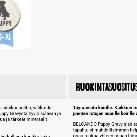
Ruokintasuositu
siipikarjanliha, valikoidut
Täysravinto koirille. Kaikkien 
ppy Gravysta hyvin sulavan ja
pienten rotujen nuorille koirill
 ja tärkeät mineraalit
BELCANDO Puppy Gravy sisältää 
tapahtuisi mahdollisimman help
osaa ruokaa yhteen osaan lämmi
erkullinen kastike, joka