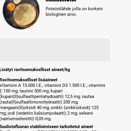
Poteiinilähde jolla on korkein
biologinen arvo.
Lisätyt ravitsemukselliset aineet/kg
Ravitsemukselliset lisäaineet
Vitamiini A 15.000 I.E.; vitamiini D3 1.500 I.E.; vitamiini
E 150 mg; tauriini 500 mg; kupari
(kupari(II)sulfaattipentahydraatti) 12,5 mg; rautaa
(rauta(II)sulfaattimonohydraatti) 200 mg;
mangaani(II)oksidi 40 mg; sinkki (sinkkioksidi) 125
mg; jodi (vedetön kalsiumjodaatti) 2 mg; seleeni
(natriumseleniitti) 0,05 mg
Suolistoflooran stabiloimiseen tarkoitetut aineet