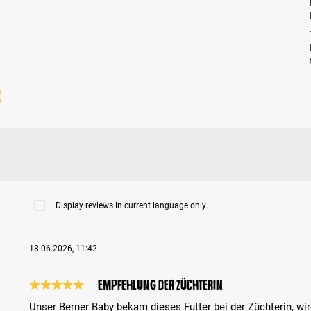
Display reviews in current language only.
18.06.2026, 11:42
Empfehlung der Züchterin
Review with rating of 5 out of 5 stars
Unser Berner Baby bekam dieses Futter bei der Züchterin, wi