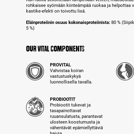
rohkaisee syömään kiinteämpää ruokaa ja helpottaa 
kastike-efekti on toivottu lisä.
Eläinproteiinin osuus kokonaisproteiinista:
80 % (Siipik
5 %)
Our Vital Components
PROVITAL
Vahvistaa koiran
vastustuskykyä
luonnollisella tavalla.
PROBIOOTIT
Probiootit tukevat ja
tasapainottavat
ruuansulatusta, parantavat
ulosteen koostumusta ja
vähentävät epämiellyttäviä
hajuja.