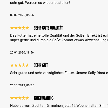
sehr gut. Werden es wieder bestellen!
09.07.2025, 05:56
Sehr gute Qualität
Review with rating of 5 out of 5 stars
Das Futter hat eine tolle Qualität und der Soßen Effekt ist ec
super gerne und durch die Soße kommt etwas Abwechslung r
20.01.2020, 18:56
Sehr gut
Review with rating of 5 out of 5 stars
Sehr gutes und sehr verträgliches Futter. Unsere Sally frisst 
26.11.2019, 06:27
Hochwärtig
Review with rating of 5 out of 5 stars
Habe es vom Züchter für meinen jetzt 12 Wochen alten Shih