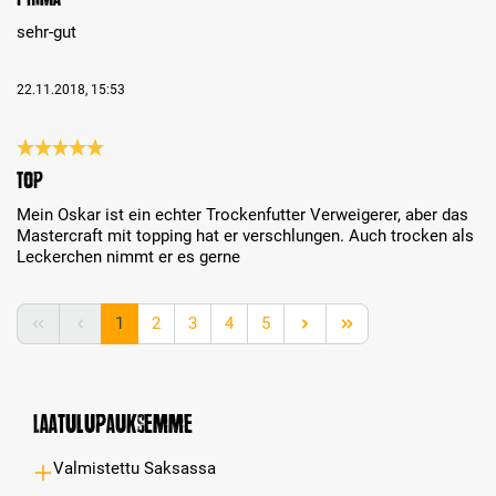
sehr-gut
22.11.2018, 15:53
Review with rating of 5 out of 5 stars
Top
Mein Oskar ist ein echter Trockenfutter Verweigerer, aber das
Mastercraft mit topping hat er verschlungen. Auch trocken als
Leckerchen nimmt er es gerne
Page
Page
Page
Page
Page
1
2
3
4
5
Laatulupauksemme
Valmistettu Saksassa