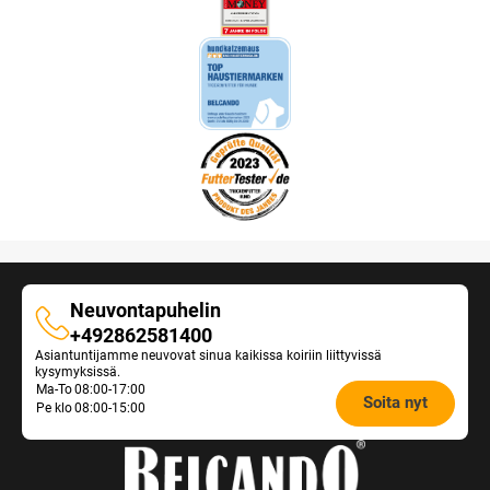
Neuvontapuhelin
Neuvontapuhelin
+492862581400
Asiantuntijamme neuvovat sinua kaikissa koiriin liittyvissä
kysymyksissä.
Opening
Ma-To
08:00-17:00
Soita nyt
Pe klo
08:00-15:00
hours
Feeding
Advice: