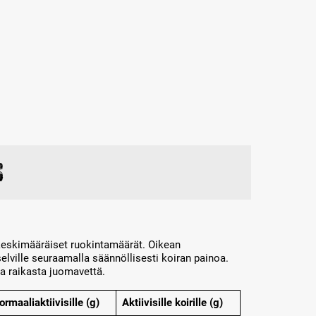
s
keskimääräiset ruokintamäärät. Oikean
elville seuraamalla säännöllisesti koiran painoa.
la raikasta juomavettä.
ormaaliaktiivisille (g)
Aktiivisille koirille (g)