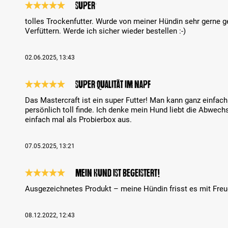
Super
Review with rating of 5 out of 5 stars
tolles Trockenfutter. Wurde von meiner Hündin sehr gerne g
Verfüttern. Werde ich sicher wieder bestellen :-)
02.06.2025, 13:43
Super Qualität im Napf
Review with rating of 5 out of 5 stars
Das Mastercraft ist ein super Futter! Man kann ganz einfac
persönlich toll finde. Ich denke mein Hund liebt die Abwech
einfach mal als Probierbox aus.
07.05.2025, 13:21
Mein Hund ist begeistert!
Review with rating of 5 out of 5 stars
Ausgezeichnetes Produkt – meine Hündin frisst es mit Freu
08.12.2022, 12:43