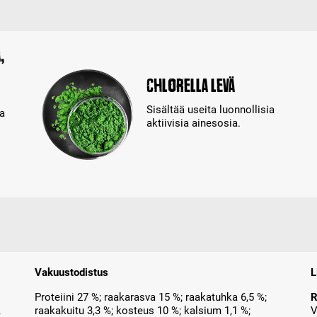
,
Chlorella levä
Sisältää useita luonnollisia
ja
aktiivisia ainesosia.
Vakuustodistus
L
Proteiini 27 %; raakarasva 15 %; raakatuhka 6,5 %;
R
,
raakakuitu 3,3 %; kosteus 10 %; kalsium 1,1 %;
V