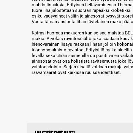
mahdollisuuksia. Erityisen hellävaraisessa The
tuore liha jalostetaan suoraan rapeaksi kroketiksi
esikuivausvaiheet väliin ja ainesosat pysyvät tuore
Vasta tämän ansiosta lihan täyteläinen maku pääse
Koirasi huomaa makueron kun se saa maistaa
ruokia. Arvokas ravintosisältö joka saadaan kasviks
hienovarainen lisäys raakaan lihaan jolloin kokon
luonnonmukaista ravintoa. Erityisillä raaka-aineilla 
levällä sekä chian siemenillä on positiivinen vaiku
ainesosat ovat osa holistista ravitsemusta joka l
vaihtoehdoista. Sarjan sisällä voidaan makuja vaihdel
rasvamäärät ovat kaikissa ruuissa identtiset.