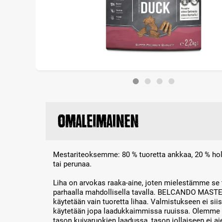
Omaleimainen
Mestariteoksemme: 80 % tuoretta ankkaa, 20 % holis
tai perunaa.
Liha on arvokas raaka-aine, joten mielestämme se
parhaalla mahdollisella tavalla. BELCANDO MAST
käytetään vain tuoretta lihaa. Valmistukseen ei siis
käytetään jopa laadukkaimmissa ruuissa. Olemme 
tason kuivaruokien laadussa, tason jollaiseen ei 