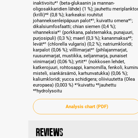
inaktivoitu*¹ (beta-glukaanin ja mannan-
oligosakkaridien lähde) (1 %); jauhettu meriplankto
(krilli)*² (0,8 %); karkeaksi rouhitut
johanneksenleipäpuun palot*¹; kuivattu omena*¹;
dikalsiumfosfaatti; chian siemen (0,4 %);
vihanneksia*¹ (porkkana, palsternakka, punajuuri,
purjosipuli) (0,3 %); maerl (0,3 %); kananmaksa*³;
levät*¹ (chlorella vulgaris) (0,2 %); natriumkloridi;
karpalot (0,06 %); villlimarjat*¹ (pihlajanmarjat,
ruusunmarjat, mustikka, seljanmarja, punaiset
viinimarjat) (0,06 %); yrtit*¹ (nokkosen lehdet,
katkerojuuri, rohtosappi, kamomilla, fenkoli, kumin
misteli, siankärsämö, karhunvatukka) (0,06 %);
kaliumkloridi; yucca schidigera; oliiviuutetta (Olea
europaea) (0,003 %) *¹kuivattu *²jauhettu
*³hydrolysoitu
Analysis chart (PDF)
Reviews