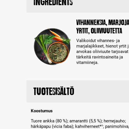
Ingredients
Vihanneksia, Marjoja
yrtit, oliiviuutetta
Valikoidut vihannes- ja
marjalajikkeet, hienot yrtit 
arvokas oliiviuute tarjoavat
tärkeitä ravintoaineita ja
vitamiineja.
Tuotesisältö
Koostumus
Tuore ankka (80 %); amarantti (5,5 %); hernejauho;
härkäpapu (vicia faba); kahviherneet*¹; panimohiiva