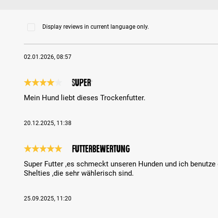
Display reviews in current language only.
02.01.2026, 08:57
Super
Review with rating of 4 out of 5 stars
Mein Hund liebt dieses Trockenfutter.
20.12.2025, 11:38
Futterbewertung
Review with rating of 5 out of 5 stars
Super Futter ,es schmeckt unseren Hunden und ich benutze 
Shelties ,die sehr wählerisch sind.
25.09.2025, 11:20