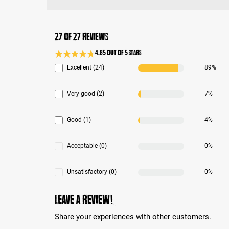
27 of 27 reviews
4.85 out of 5 stars
Average rating 4.8 of 5 Stars
Excellent (24)
89%
Very good (2)
7%
Good (1)
4%
Acceptable (0)
0%
Unsatisfactory (0)
0%
Leave a review!
Share your experiences with other customers.