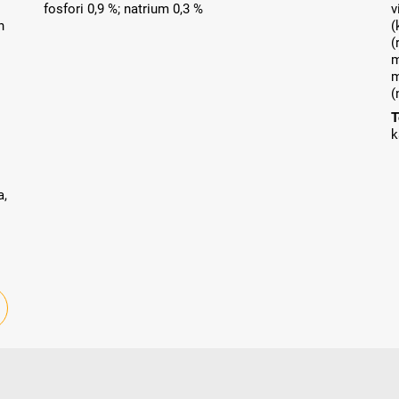
fosfori 0,9 %; natrium 0,3 %
v
n
(
(
m
m
(
T
k
a,