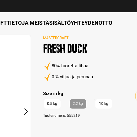
FT
TIETOJA MEISTÄ
SISÄLTÖ
YHTEYDENOTTO
MASTERCRAFT
Fresh Duck
80% tuoretta lihaa
0 % viljaa ja perunaa
Select
Size in kg
0.5 kg
2.2 kg
10 kg
Tuotenumero:
555219