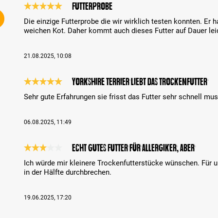
Futterprobe
Review with rating of 5 out of 5 stars
Die einzige Futterprobe die wir wirklich testen konnten. Er
weichen Kot. Daher kommt auch dieses Futter auf Dauer leid
21.08.2025, 10:08
Yorkshire Terrier liebt das Trockenfutter
Review with rating of 5 out of 5 stars
Sehr gute Erfahrungen sie frisst das Futter sehr schnell m
06.08.2025, 11:49
Echt gutes Futter für Allergiker, aber…
Review with rating of 3 out of 5 stars
Ich würde mir kleinere Trockenfutterstücke wünschen. Für
in der Hälfte durchbrechen.
19.06.2025, 17:20