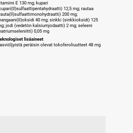
itamiini E 130 mg; kupari
kupari(II)sulfaattipentahydraatti) 12,5 mg; rautaa
rauta(II)sulfaattimonohydraatti) 200 mg;
angaani(II)oksidi 40 mg; sinkki (sinkkioksidi) 125
g; jodi (vedetön kalsiumjodaatti) 2 mg; seleeni
natriumseleniitti) 0,05 mg
eknologiset lisäaineet
asviöljyistä peräisin olevat tokoferoliuutteet 48 mg