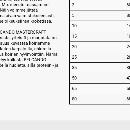
rmal-Mix-menetelmässämme
3
6
. Näin voimme jättää
5
8
ina aivan valmistukseen asti.
e oikeuksiinsa kroketissa.
10
1
 BELCANDO MASTERCRAFT
15
1
ista, yrteistä ja marjoista on
aisuus kuvastaa koiriemme
20
2
kuten karpaloilla, chlorella
tus koirien hyvinvointiin. Nämä
25
2
öytyy kaikista BELCANDO
la huoletta, sillä proteiini- ja
35
3
50
4
65
5
80
6