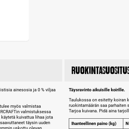
Ruokintasuositu
tisia ainesosia ja 0 % viljaa
Täysravinto aikuisille koirille.
Taulukossa on esitetty koiran 
ruokintamäärän saa parhaiten s
 tulee myös valmistaa
Tarjoa kuivana. Pidä aina tarjol
ERCRAFTin valmistuksessa
 käytetä kuivattua lihaa jota
saavuttaneet täysin uuden
Ihanteellinen paino (kg)
N
aiemmin uskottu olevan