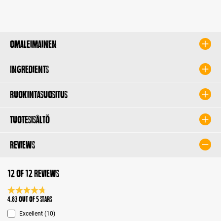
Omaleimainen
Ingredients
Ruokintasuositus
Tuotesisältö
Reviews
12 of 12 reviews
Average rating 4.8 of 5 Stars
4.83 out of 5 stars
Excellent (10)