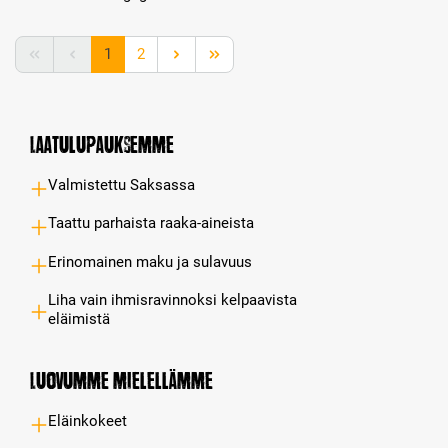
Page
Page
1
2
Laatulupauksemme
Valmistettu Saksassa
Taattu parhaista raaka-aineista
Erinomainen maku ja sulavuus
Liha vain ihmisravinnoksi kelpaavista
eläimistä
Luovumme mielellämme
Eläinkokeet