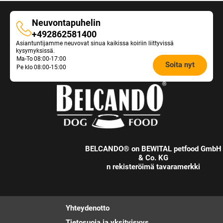
Neuvontapuhelin
Neuvontapuhelin
+492862581400
Asiantuntijamme neuvovat sinua kaikissa koiriin liittyvissä
kysymyksissä.
Opening
Ma-To
08:00-17:00
Soita nyt
Pe klo
08:00-15:00
hours
Feeding
Advice:
BELCANDO® on BEWITAL petfood GmbH
& Co. KG
n rekisteröimä tavaramerkki
Yhteydenotto
Tietosuoja ja yksityisyys