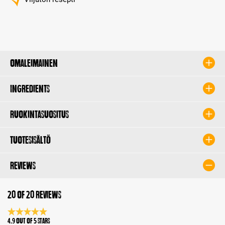
Omaleimainen
Ingredients
Ruokintasuositus
Tuotesisältö
Reviews
20 of 20 reviews
Average rating 4.9 of 5 Stars
4.9 out of 5 stars