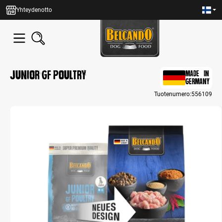
in content
Yhteydenotto
Junior GF Poultry
MADE IN
GERMANY
Tuotenumero:
556109
Skip image gallery