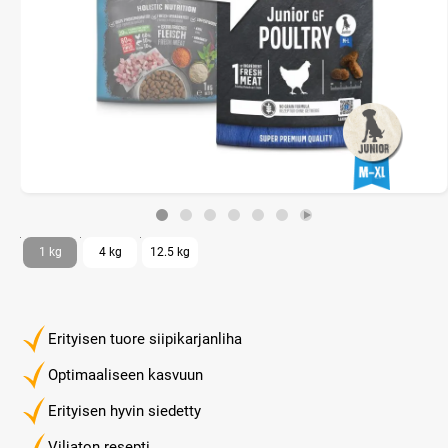
1 kg
4 kg
12.5 kg
Erityisen tuore siipikarjanliha
Optimaaliseen kasvuun
Erityisen hyvin siedetty
Viljaton resepti