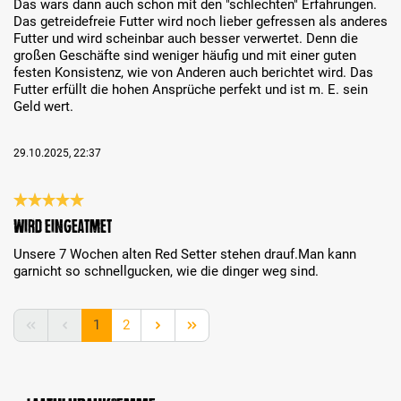
Das wars dann auch schon mit den "schlechten" Erfahrungen.
Das getreidefreie Futter wird noch lieber gefressen als anderes
Futter und wird scheinbar auch besser verwertet. Denn die
großen Geschäfte sind weniger häufig und mit einer guten
festen Konsistenz, wie von Anderen auch berichtet wird. Das
Futter erfüllt die hohen Ansprüche perfekt und ist m. E. sein
Geld wert.
29.10.2025, 22:37
Review with rating of 5 out of 5 stars
Wird eingeatmet
Unsere 7 Wochen alten Red Setter stehen drauf.Man kann
garnicht so schnellgucken, wie die dinger weg sind.
Page
Page
1
2