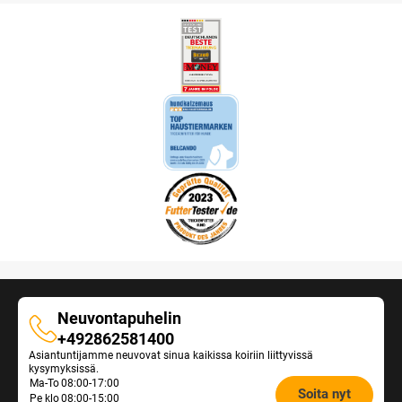
Neuvontapuhelin
Neuvontapuhelin
+492862581400
Asiantuntijamme neuvovat sinua kaikissa koiriin liittyvissä
kysymyksissä.
Opening
Ma-To
08:00-17:00
Soita nyt
Pe klo
08:00-15:00