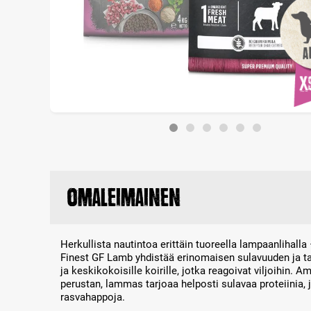
Omaleimainen
Herkullista nautintoa erittäin tuoreella lampaanlihall
Finest GF Lamb yhdistää erinomaisen sulavuuden ja tas
ja keskikokoisille koirille, jotka reagoivat viljoihin. 
perustan, lammas tarjoaa helposti sulavaa proteiinia, j
rasvahappoja.