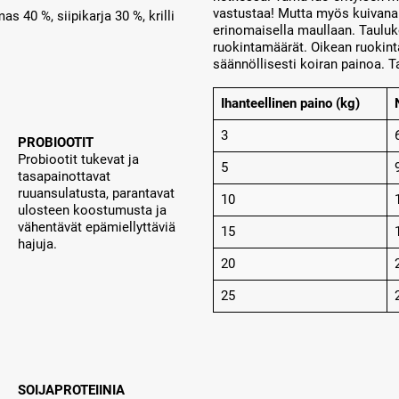
vastustaa! Mutta myös kuivana
s 40 %, siipikarja 30 %, krilli
erinomaisella maullaan. Tauluk
ruokintamäärät. Oikean ruokint
säännöllisesti koiran painoa. Ta
Ihanteellinen paino (kg)
3
PROBIOOTIT
Probiootit tukevat ja
5
tasapainottavat
ruuansulatusta, parantavat
10
ulosteen koostumusta ja
vähentävät epämiellyttäviä
15
hajuja.
20
25
SOIJAPROTEIINIA