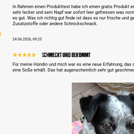
Review with rating of 5 out of 5 stars
In Rahmen einen Produkttest habe ich einen gratis Produkt e
sehr lecker und sein Napf war sofort leer gefressen was norm
es gut. Was ich richtig gut finde ist dass es nur frische und 
Zusatzstoffe oder andere Schnickschnack.
24.06.2026, 09:23
Schmeckt und bekommt
Review with rating of 5 out of 5 stars
Für meine Hündin und mich war es eine neue Erfahrung, das
eine Soße erhält. Das hat augenscheinlich sehr gut geschm
Skip image gallery