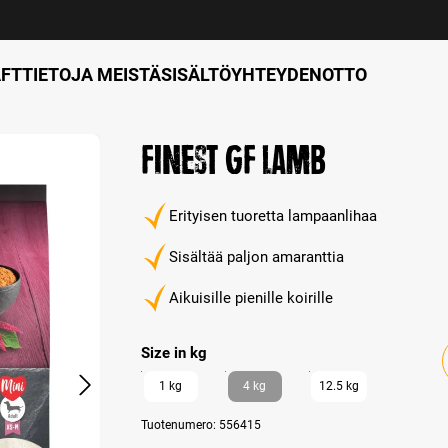
FT
TIETOJA MEISTÄ
SISÄLTÖ
YHTEYDENOTTO
Finest GF Lamb
Erityisen tuoretta lampaanlihaa
Sisältää paljon amaranttia
Aikuisille pienille koirille
Select
Size in kg
1 kg
4 kg
12.5 kg
Tuotenumero:
556415