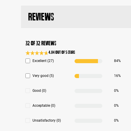
Reviews
32 of 32 reviews
4.84 out of 5 stars
Average rating 4.8 of 5 Stars
Excellent (27)
84%
Very good (5)
16%
Good (0)
0%
Acceptable (0)
0%
Unsatisfactory (0)
0%