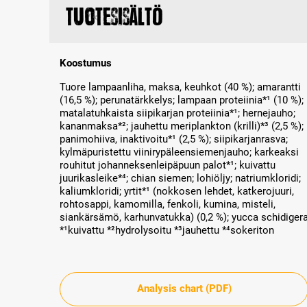
Tuotesisältö
Koostumus
Tuore lampaanliha, maksa, keuhkot (40 %); amarantti
(16,5 %); perunatärkkelys; lampaan proteiinia*¹ (10 %);
matalatuhkaista siipikarjan proteiinia*¹; hernejauho;
kananmaksa*²; jauhettu meriplankton (krilli)*³ (2,5 %);
panimohiiva, inaktivoitu*¹ (2,5 %); siipikarjanrasva;
kylmäpuristettu viinirypäleensiemenjauho; karkeaksi
rouhitut johanneksenleipäpuun palot*¹; kuivattu
juurikasleike*⁴; chian siemen; lohiöljy; natriumkloridi;
kaliumkloridi; yrtit*¹ (nokkosen lehdet, katkerojuuri,
rohtosappi, kamomilla, fenkoli, kumina, misteli,
siankärsämö, karhunvatukka) (0,2 %); yucca schidiger
*¹kuivattu *²hydrolysoitu *³jauhettu *⁴sokeriton
Analysis chart (PDF)