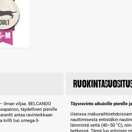
Ruokintasuositu
a – ilman viljaa. BELCANDO
Täysravinto aikuisille pienille ja
apainon, täydellinen pienille
Useissa makuvaihtoehdoissamme
Amarantti antaa ravinteikkaan
nauttimisesta entistäkin nauti
a krilli tuo omega-3-
lämmintä vettä (40–50 °C), niin
hetkessä. Tämä luo erityisen m