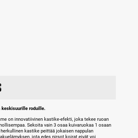
s
 keskisuurille roduille.
 on innovatiivinen kastike-efekti, joka tekee ruoan
nnollisempaa. Sekoita vain 3 osaa kuivaruokaa 1 osaan
 herkullinen kastike peittää jokaisen nappulan
akuelämyksen, jota edes nirsot koirat eivät voi