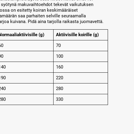
 syötynä makuvaihtoehdot tekevät vaikutuksen
ossa on esitetty koiran keskimääräiset
amäärän saa parhaiten selville seuraamalla
rjoa kuivana. Pidä aina tarjolla raikasta juomavettä.
Normaaliaktiivisille (g)
Aktiivisille koirille (g)
60
70
90
100
140
160
190
220
240
280
280
330