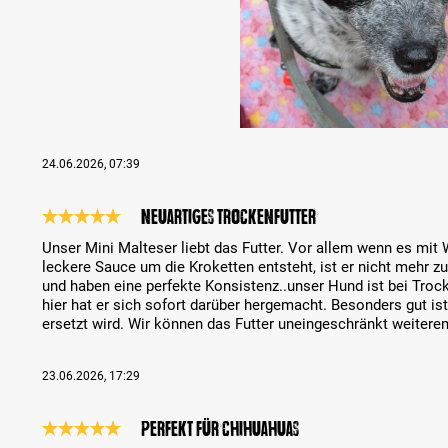
24.06.2026, 07:39
Neuartiges Trockenfutter
Review with rating of 5 out of 5 stars
Unser Mini Malteser liebt das Futter. Vor allem wenn es mit
leckere Sauce um die Kroketten entsteht, ist er nicht mehr z
und haben eine perfekte Konsistenz..unser Hund ist bei Troc
hier hat er sich sofort darüber hergemacht. Besonders gut is
ersetzt wird. Wir können das Futter uneingeschränkt weitere
23.06.2026, 17:29
Perfekt für Chihuahuas
Review with rating of 5 out of 5 stars