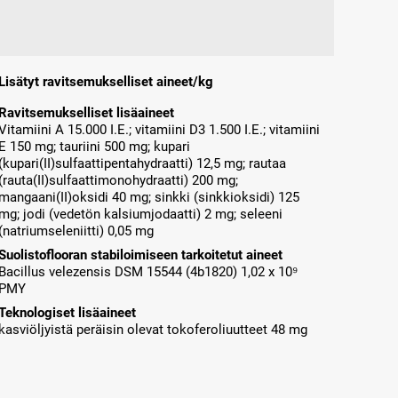
Lisätyt ravitsemukselliset aineet/kg
Ravitsemukselliset lisäaineet
Vitamiini A 15.000 I.E.; vitamiini D3 1.500 I.E.; vitamiini
E 150 mg; tauriini 500 mg; kupari
(kupari(II)sulfaattipentahydraatti) 12,5 mg; rautaa
(rauta(II)sulfaattimonohydraatti) 200 mg;
mangaani(II)oksidi 40 mg; sinkki (sinkkioksidi) 125
mg; jodi (vedetön kalsiumjodaatti) 2 mg; seleeni
(natriumseleniitti) 0,05 mg
Suolistoflooran stabiloimiseen tarkoitetut aineet
Bacillus velezensis DSM 15544 (4b1820) 1,02 x 10⁹
PMY
Teknologiset lisäaineet
kasviöljyistä peräisin olevat tokoferoliuutteet 48 mg