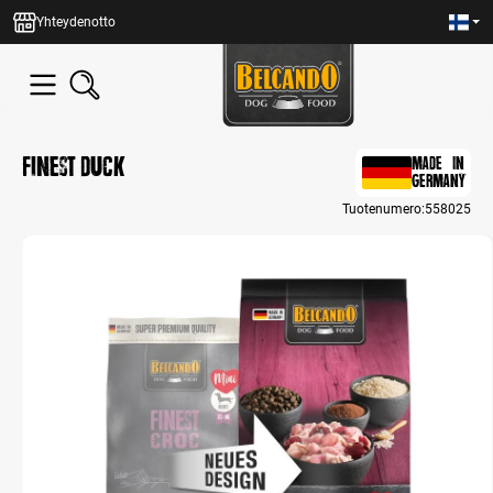
in content
Yhteydenotto
Finest Duck
MADE IN
GERMANY
Tuotenumero:
558025
Skip image gallery