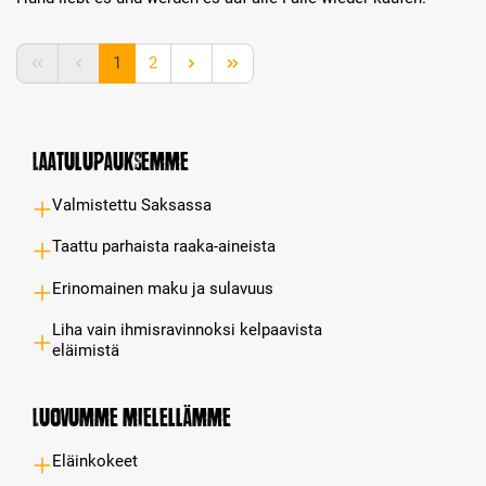
Page
Page
1
2
Laatulupauksemme
Valmistettu Saksassa
Taattu parhaista raaka-aineista
Erinomainen maku ja sulavuus
Liha vain ihmisravinnoksi kelpaavista
eläimistä
Luovumme mielellämme
Eläinkokeet