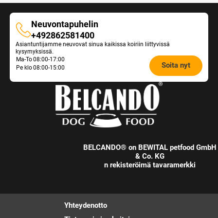
Neuvontapuhelin
Neuvontapuhelin
+492862581400
Asiantuntijamme neuvovat sinua kaikissa koiriin liittyvissä
kysymyksissä.
Opening
Ma-To
08:00-17:00
Soita nyt
Pe klo
08:00-15:00
hours
Feeding
Advice:
BELCANDO® on BEWITAL petfood GmbH
& Co. KG
n rekisteröimä tavaramerkki
Yhteydenotto