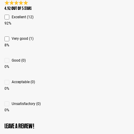
Average rating 4.9 of 5 Stars
4.92 out of 5 stars
Excellent (12)
92%
Very good (1)
8%
Good (0)
0%
Acceptable (0)
0%
Unsatisfactory (0)
0%
Leave a review!