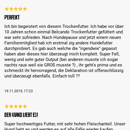
Review with rating of 5 out of 5 stars
Perfekt
Ich bin begeistert von diesem Trockenfutter. Ich habe vor über
10 Jahren schon einmal Belcando Trockenfutter gefüttert und
war sehr zufrieden. Nach Hundepause und jetzt einem neuen
Familienmitglied hab ich erstmal zig andere Hundefutter
durchprobiert. Es gab auch welche die "irgendwie" gepasst
haben aber dieses hier überzeugt mich komplett. Super Fell,
wenig und sehr guter Output (bei anderen musste ich sogar
nachts raus weil sie GROß musste ?) , ihr geht's prima und es
schmeckt ihr hervorragend, die Deklaration ist offenschlüssig
und überzeugt ebenfalls. Einfach toll ??
19.11.2019, 17:23
Review with rating of 5 out of 5 stars
Der Hund liebt es!
Super hochwertiges Futter, mit sehr hohen Fleischanteil. Unser
Hund liebt es und werden es auf alle Fälle wieder kaufen.