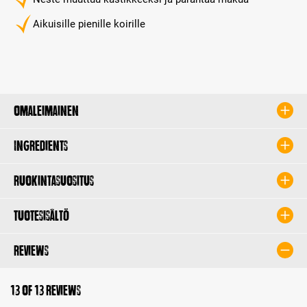
Aikuisille pienille koirille
Omaleimainen
Ingredients
Ruokintasuositus
Tuotesisältö
Reviews
13 of 13 reviews