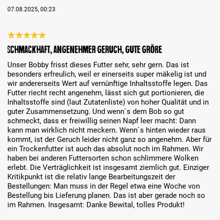
07.08.2025, 00:23
Review with rating of 5 out of 5 stars
Schmackhaft, angenehmer Geruch, gute Größe
Unser Bobby frisst dieses Futter sehr, sehr gern. Das ist
besonders erfreulich, weil er einerseits super mäkelig ist und
wir andererseits Wert auf vernünftige Inhaltsstoffe legen. Das
Futter riecht recht angenehm, lässt sich gut portionieren, die
Inhaltsstoffe sind (laut Zutatenliste) von hoher Qualität und in
guter Zusammensetzung. Und wenn`s dem Bob so gut
schmeckt, dass er freiwillig seinen Napf leer macht: Dann
kann man wirklich nicht meckern. Wenn`s hinten wieder raus
kommt, ist der Geruch leider nicht ganz so angenehm. Aber für
ein Trockenfutter ist auch das absolut noch im Rahmen. Wir
haben bei anderen Futtersorten schon schlimmere Wolken
erlebt. Die Verträglichkeit ist insgesamt ziemlich gut. Einziger
Kritikpunkt ist die relativ lange Bearbeitungszeit der
Bestellungen: Man muss in der Regel etwa eine Woche von
Bestellung bis Lieferung planen. Das ist aber gerade noch so
im Rahmen. Insgesamt: Danke Bewital, tolles Produkt!