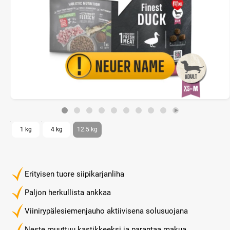
1 kg
4 kg
12.5 kg
Erityisen tuore siipikarjanliha
Paljon herkullista ankkaa
Viinirypälesiemenjauho aktiivisena solusuojana
Neste muuttuu kastikkeeksi ja parantaa makua