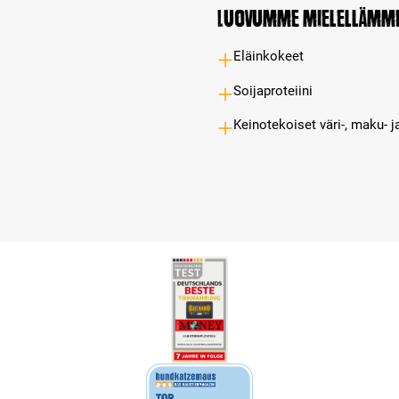
Luovumme mielellämm
Eläinkokeet
Soijaproteiini
Keinotekoiset väri-, maku- j