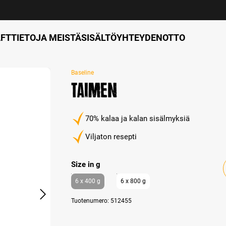
FT
TIETOJA MEISTÄ
SISÄLTÖ
YHTEYDENOTTO
Baseline
Taimen
70% kalaa ja kalan sisälmyksiä
Viljaton resepti
Select
Size in g
6 x 400 g
6 x 800 g
Tuotenumero:
512455