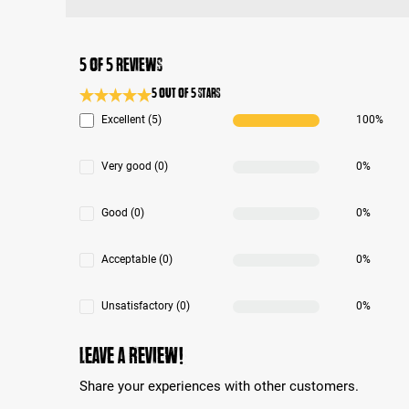
5 of 5 reviews
5 out of 5 stars
Average rating 5 of 5 Stars
Excellent (5)
100%
Very good (0)
0%
Good (0)
0%
Acceptable (0)
0%
Unsatisfactory (0)
0%
Leave a review!
Share your experiences with other customers.