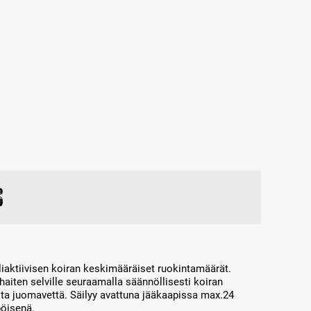
s
iaktiivisen koiran keskimääräiset ruokintamäärät.
aiten selville seuraamalla säännöllisesti koiran
asta juomavettä. Säilyy avattuna jääkaapissa max.24
pöisenä.