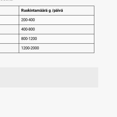
Ruokintamäärä g /päivä
200-400
400-800
800-1200
1200-2000