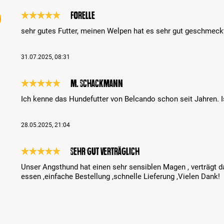
Forelle
Review with rating of 5 out of 5 stars
sehr gutes Futter, meinen Welpen hat es sehr gut geschmeck
31.07.2025, 08:31
M. Schackmann
Review with rating of 5 out of 5 stars
Ich kenne das Hundefutter von Belcando schon seit Jahren. Is
28.05.2025, 21:04
Sehr gut verträglich
Review with rating of 5 out of 5 stars
Unser Angsthund hat einen sehr sensiblen Magen , verträgt da
essen ,einfache Bestellung ,schnelle Lieferung ,Vielen Dank!