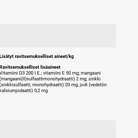
Lisätyt ravitsemukselliset aineet/kg
Ravitsemukselliset lisäaineet
Vitamiini D3 200 I.E.; vitamiini E 50 mg; mangaani
(mangaani(II)sulfaattimonohydraatti) 2 mg; sinkki
(sinkkisulfaatti, monohydraatti) 20 mg; jodi (vedetön
kalsiumjodaatti) 0,2 mg