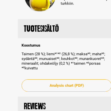
turkkiin.
Tuotesisältö
Koostumus
Taimen (28 %); liemi*¹*² (26,8 %); maksa*²; maha*²;
sydäntä*²; munuaiset*²; keuhkot*²; munankuoret*³;
mineraalit; ohdakeöljy (0,2 %) *¹taimen *²porsas
*³kuivattu
Analysis chart (PDF)
Reviews