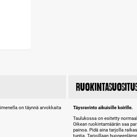
Ruokintasuositu
imenella on täynnä arvokkaita
Täysravinto aikuisille koirille.
Taulukossa on esitetty normaal
Oikean ruokintamäärän saa parh
painoa. Pidä aina tarjolla raik
tuntia. Tarjoillaan huoneenläm