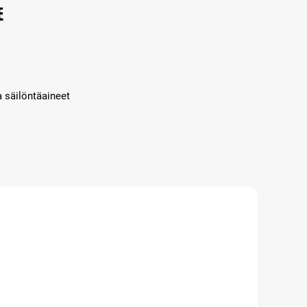
e
a säilöntäaineet