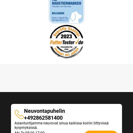
Neuvontapuhelin
Neuvontapuhelin
+492862581400
Asiantuntijamme neuvovat sinua kaikissa koiriin liittyvissä
kysymyksissä.
Ma-To
08:00-17:00