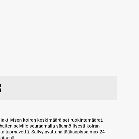
s
iaktiivisen koiran keskimääräiset ruokintamäärät.
aiten selville seuraamalla säännöllisesti koiran
asta juomavettä. Säilyy avattuna jääkaapissa max.24
pöisenä.