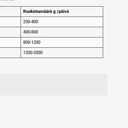
Ruokintamäärä g /päivä
200-400
400-800
800-1200
1200-2000