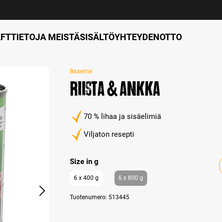
FT
TIETOJA MEISTÄ
SISÄLTÖ
YHTEYDENOTTO
Baseline
Riista & Ankka
70 % lihaa ja sisäelimiä
Viljaton resepti
Select
Size in g
6 x 400 g
6 x 800 g
Tuotenumero:
513445