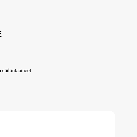
e
a säilöntäaineet