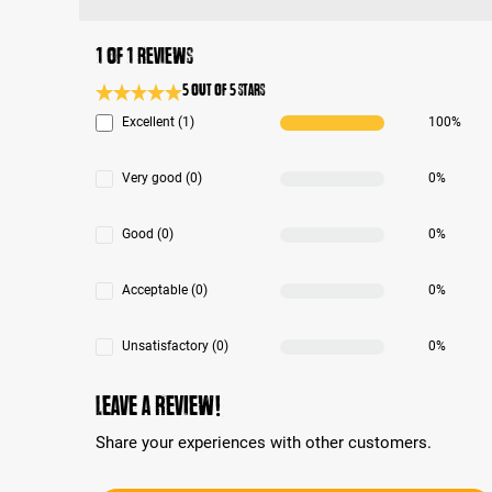
1 of 1 reviews
5 out of 5 stars
Average rating 5 of 5 Stars
Excellent (1)
100%
Very good (0)
0%
Good (0)
0%
Acceptable (0)
0%
Unsatisfactory (0)
0%
Leave a review!
Share your experiences with other customers.