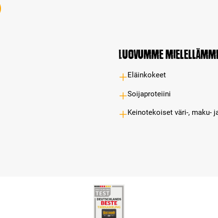
Luovumme mielellämm
Eläinkokeet
Soijaproteiini
Keinotekoiset väri-, maku- j