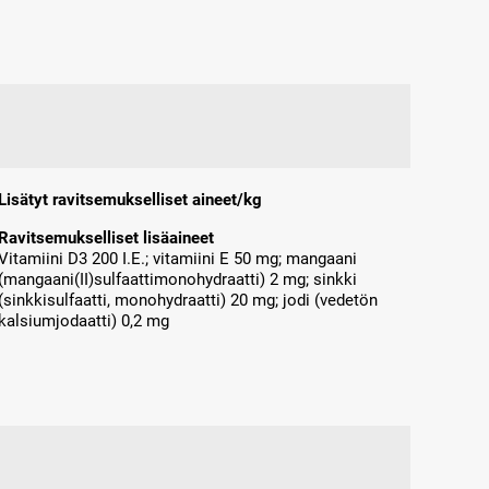
Lisätyt ravitsemukselliset aineet/kg
Ravitsemukselliset lisäaineet
Vitamiini D3 200 I.E.; vitamiini E 50 mg; mangaani
(mangaani(II)sulfaattimonohydraatti) 2 mg; sinkki
(sinkkisulfaatti, monohydraatti) 20 mg; jodi (vedetön
kalsiumjodaatti) 0,2 mg