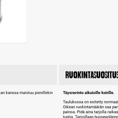
Ruokintasuositu
ankan kanssa maistuu pienillekin
Täysravinto aikuisille koirille.
Taulukossa on esitetty normaal
Oikean ruokintamäärän saa parh
painoa. Pidä aina tarjolla raik
tuntia. Tarjoillaan huoneenläm