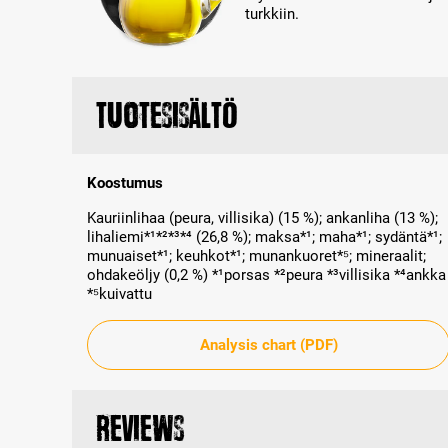
turkkiin.
Tuotesisältö
Koostumus
Kauriinlihaa (peura, villisika) (15 %); ankanliha (13 %);
lihaliemi*¹*²*³*⁴ (26,8 %); maksa*¹; maha*¹; sydäntä*¹;
munuaiset*¹; keuhkot*¹; munankuoret*⁵; mineraalit;
ohdakeöljy (0,2 %) *¹porsas *²peura *³villisika *⁴ankka
*⁵kuivattu
Analysis chart (PDF)
Reviews