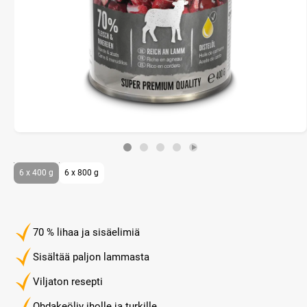
6 x 400 g
6 x 800 g
70 % lihaa ja sisäelimiä
Sisältää paljon lammasta
Viljaton resepti
Ohdakeöljy iholle ja turkille