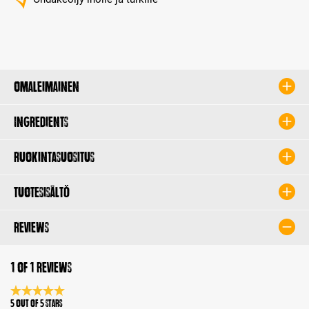
Omaleimainen
Ingredients
Ruokintasuositus
Tuotesisältö
Reviews
1 of 1 reviews
Average rating 5 of 5 Stars
5 out of 5 stars