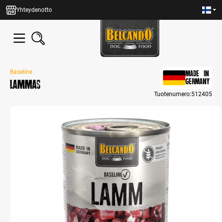
in content
Yhteydenotto
Baseline
MADE IN
Lammas
GERMANY
Tuotenumero:
512405
Skip image gallery