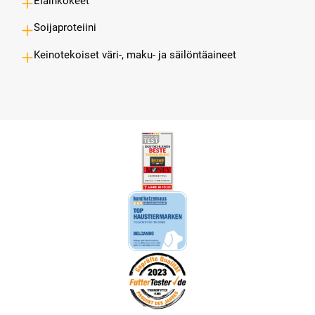
Eläinkokeet
Soijaproteiini
Keinotekoiset väri-, maku- ja säilöntäaineet