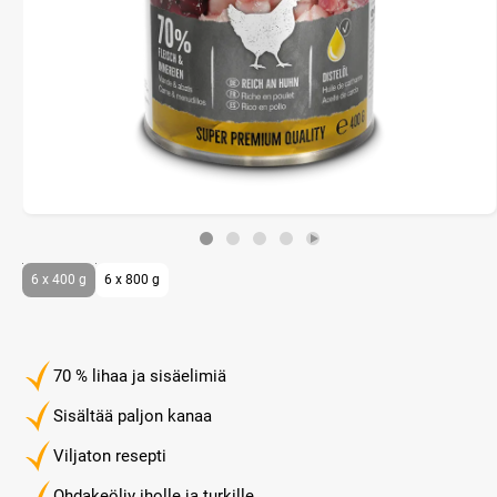
6 x 400 g
6 x 800 g
70 % lihaa ja sisäelimiä
Sisältää paljon kanaa
Viljaton resepti
Ohdakeöljy iholle ja turkille