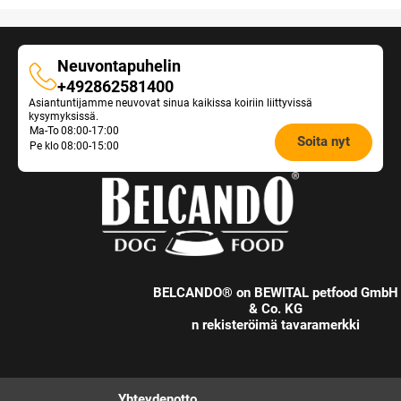
Neuvontapuhelin
Neuvontapuhelin
+492862581400
Asiantuntijamme neuvovat sinua kaikissa koiriin liittyvissä
kysymyksissä.
Opening
Ma-To
08:00-17:00
Soita nyt
Pe klo
08:00-15:00
hours
Feeding
Advice:
BELCANDO® on BEWITAL petfood GmbH
& Co. KG
n rekisteröimä tavaramerkki
Yhteydenotto