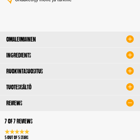
Omaleimainen
Ingredients
Ruokintasuositus
Tuotesisältö
Reviews
7 of 7 reviews
Average rating 5 of 5 Stars
5 out of 5 stars