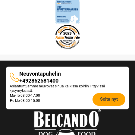
Neuvontapuhelin
Neuvontapuhelin
+492862581400
Asiantuntijamme neuvovat sinua kaikissa koiriin liittyvissä
kysymyksissä.
Opening
Ma-To
08:00-17:00
Soita nyt
Pe klo
08:00-15:00
hours
Feeding
Advice: