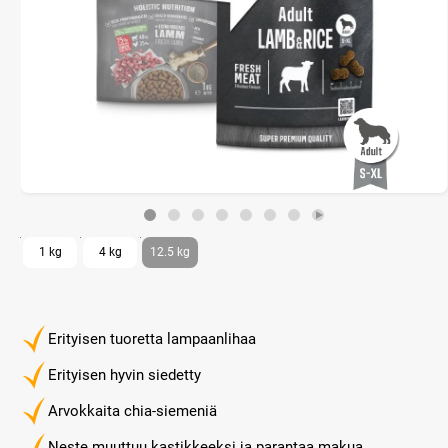
1 kg
4 kg
12.5 kg
Erityisen tuoretta lampaanlihaa
Erityisen hyvin siedetty
Arvokkaita chia-siemeniä
Neste muuttuu kastikkeeksi ja parantaa makua