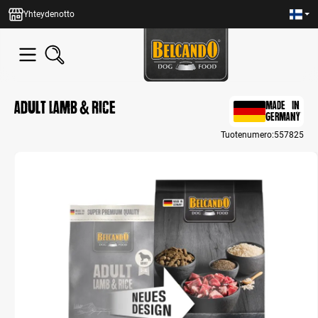
in content
Yhteydenotto
Adult Lamb & Rice
MADE IN
GERMANY
Tuotenumero:
557825
Skip image gallery